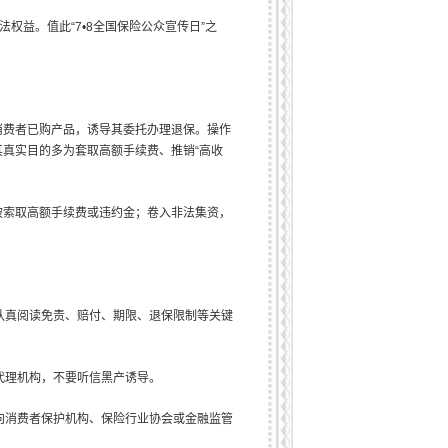
权益。值此“7•8全国保险公众宣传日”之
低消费者已购产品，诱导其委托办理退保。操作
真实目的多为套取高额手续费、推销“高收
被索取高额手续费或违约金；卷入非法集资，
，认真阅读免责、赔付、期限、退保限制等关键
代理机构，不要听信黑产诱导。
可向消费者保护机构、保险行业协会或金融监管