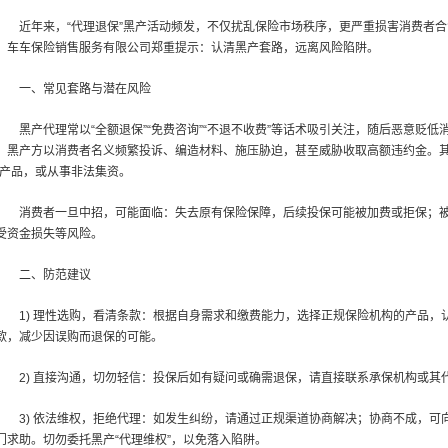
近年来，“代理退保”黑产活动频发，不仅扰乱保险市场秩序，更严重损害消费者合法
，车车保险销售服务有限公司郑重提示：认清黑产套路，远离风险陷阱。
一、常见套路与潜在风险
黑产代理常以“全额退保”“免费咨询”“不退不收费”等话术吸引关注，随后恶意贬
，黑产方以消费者名义频繁投诉、编造材料、施压胁迫，甚至威胁收取高额违约金。其
”产品，或从事非法集资。
消费者一旦中招，可能面临：失去原有保险保障，后续投保可能被加费或拒保；
受资金损失等风险。
二、防范建议
1) 理性选购，看清条款：根据自身需求和缴费能力，选择正规保险机构的产品
款，减少因误购而退保的可能。
2) 直接沟通，切勿轻信：投保后如有疑问或确需退保，请直接联系承保机构或其
3) 依法维权，拒绝代理：如发生纠纷，请通过正规渠道协商解决；协商不成，
门求助。切勿委托黑产“代理维权”，以免落入陷阱。