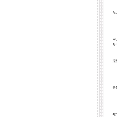
际
中
益
遭
条
部